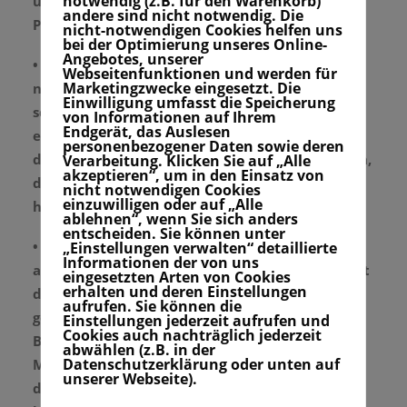
notwendig (z.B. für den Warenkorb)
über Halligalli am Atlantik und bieten dir einen
andere sind nicht notwendig. Die
Partyurlaub mit Surfqualität.
nicht-notwendigen Cookies helfen uns
bei der Optimierung unseres Online-
Angebotes, unserer
•
Plage du Cap de l’Homy
ist ein kleiner wirklich
Webseitenfunktionen und werden für
Marketingzwecke eingesetzt. Die
netter Ort. Der
Campingplatz
hier ist wirklich
Einwilligung umfasst die Speicherung
schön. Er ist sehr verwinkelt und du kannst dir
von Informationen auf Ihrem
Endgerät, das Auslesen
ein schönes Plätzchen aussuchen, auf dem du
personenbezogener Daten sowie deren
dein Zelt aufschlägst. Es gibt ein paar Zelthütten,
Verarbeitung. Klicken Sie auf „Alle
akzeptieren“, um in den Einsatz von
die du mieten kannst, wenn du keinen Camper
nicht notwendigen Cookies
einzuwilligen oder auf „Alle
hast.
ablehnen“, wenn Sie sich anders
entscheiden. Sie können unter
•
Saint Girons Plage
: Saint Girons Plage ist mein
„Einstellungen verwalten“ detaillierte
Informationen der von uns
absoluter Lieblingsort. Der
Campingplatz
dort ist
eingesetzten Arten von Cookies
erhalten und deren Einstellungen
direkt hinter der Düne in einem Pinienwald
aufrufen. Sie können die
gelegen. Neben zahlreichen Surfcamps, wie zum
Einstellungen jederzeit aufrufen und
Cookies auch nachträglich jederzeit
Beispiel
First Surf
bietet der Campingplatz
abwählen (z.B. in der
Datenschutzerklärung oder unten auf
Mobile Homes und andere kleine Hütten. Wenn
unserer Webseite).
du also nicht campen möchtest, kannst du dich