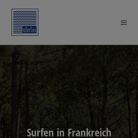
START
SURF KNOW-HOW
SURFTRIPS
UFERLOSE
SURF-WEAR
SEARCH
Surfen in Frankreich