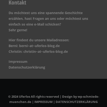
Kontakt
Du möchtest uns eine spannende Geschichte
erzählen, hast Fragen an uns oder möchtest uns
einfach so eine e-Mail schicken?
Sehr gerne!
Hier findest du unsere Mailadressen:
Berni: berni~at~uferlos-blog.de
Christin: christin~at~uferlos-blog.de
Impressum
Datenschutzerklärung
© 2024 Uferlos All rights reserved | Design by
wp-schmiede-
muenchen.de
|
IMPRESSUM
|
DATENSCHUTZERKLÄRUNG