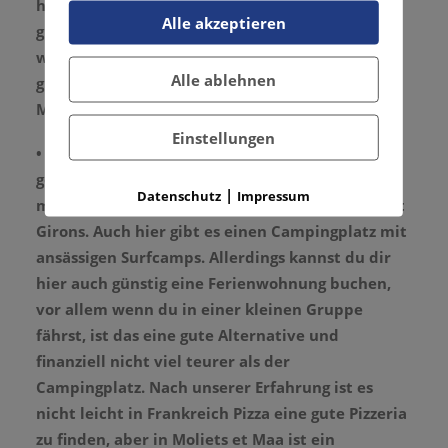
hier einmieten und deinen Urlaub genießen. Es
Alle akzeptieren
gibt eine kleine Strandpromenade, in der du die
wichtigsten Dinge kaufen kannst. Der nächste
Alle ablehnen
große Supermarkt ist mit dem Auto etwa 15
Minuten entfernt.
Einstellungen
•
Moliets et Maa
oder liebevoll auch „Molle“
genannt ist ebenfalls ein Ort, der ein bisschen
|
Datenschutz
Impressum
mehr Action bietet als Cap de l´homy oder Saint
Girons. Auch hier gibt es einen Campingplatz mit
ansässigen Surfcamps. Allerdings kannst du dir
hier auch günstig eine Ferienwohnung buchen,
vor allem wenn du in einer kleinen Gruppe
fährst, ist das eine gute Alternative und
finanziell nicht viel teurer als der
Campingplatz. Nach unserer Erfahrung ist es
nicht leicht in Frankreich Pizza eine gute Pizzeria
zu finden, aber in Moliets et Maa ist ein