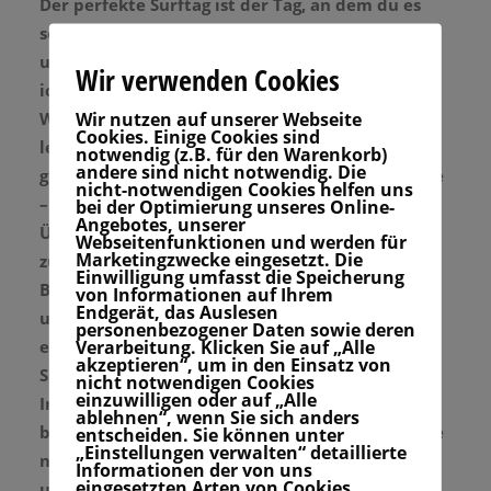
Der perfekte Surftag ist der Tag, an dem du es
schon in der Früh spürst. Die Vorfreude ist da
und der Swell kommt wie angesagt bzw. so wie
Wir verwenden Cookies
ich es mir vorgestellt habe. Brusthohe
Wir nutzen auf unserer Webseite
Wellenwände peelen sich langsam am nahezu
Cookies. Einige Cookies sind
leeren Pointbreak entlang. Die Wellen sind so
notwendig (z.B. für den Warenkorb)
andere sind nicht notwendig. Die
gut, dass ich kaum noch aus dem Wasser möchte
nicht-notwendigen Cookies helfen uns
– Surfen bis die Arme nicht mehr mitmachen.
bei der Optimierung unseres Online-
Angebotes, unserer
Überwinden muss ich mich öfter Mal ins Wasser
Webseitenfunktionen und werden für
Marketingzwecke eingesetzt. Die
zu gehen. Nach einer Woche Surfen werden die
Einwilligung umfasst die Speicherung
Beine schwer, die Arme lang, die Augen müde
von Informationen auf Ihrem
Endgerät, das Auslesen
und die Motivation ist nicht so einfach zu
personenbezogener Daten sowie deren
Verarbeitung. Klicken Sie auf „Alle
erzeugen. Vor allem, wenn dann nach der
akzeptieren“, um in den Einsatz von
Surfsession noch eine Arbeitsrunde wartet.
nicht notwendigen Cookies
einzuwilligen oder auf „Alle
Irgendwann ist das Energielevel niedrig. Dann
ablehnen“, wenn Sie sich anders
braucht es schon Sonne und gute Wellen, um die
entscheiden. Sie können unter
„Einstellungen verwalten“ detaillierte
nötige Energie freizusetzen. Bei Regen und
Informationen der von uns
eingesetzten Arten von Cookies
ungewissem Forecast tue ich mich schon mal