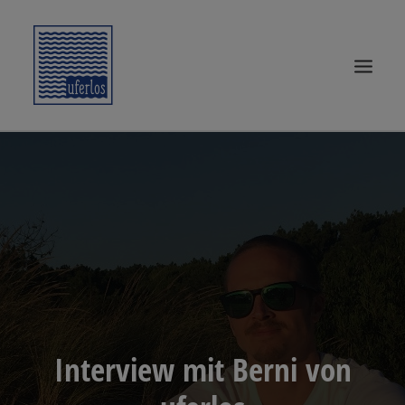
START
SURF KNOW-HOW
SURFTRIPS
UFERLOSE
SURF-WEAR
SEARCH
Interview mit Berni von