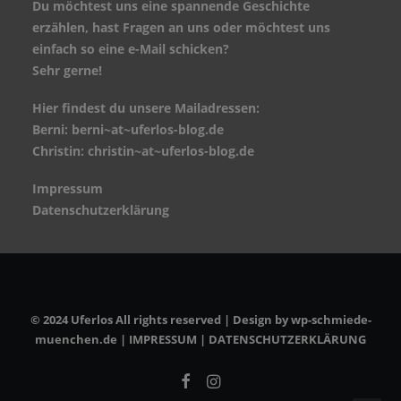
Du möchtest uns eine spannende Geschichte
erzählen, hast Fragen an uns oder möchtest uns
einfach so eine e-Mail schicken?
Sehr gerne!
Hier findest du unsere Mailadressen:
Berni: berni~at~uferlos-blog.de
Christin: christin~at~uferlos-blog.de
Impressum
Datenschutzerklärung
© 2024 Uferlos All rights reserved | Design by
wp-schmiede-
muenchen.de
|
IMPRESSUM
|
DATENSCHUTZERKLÄRUNG