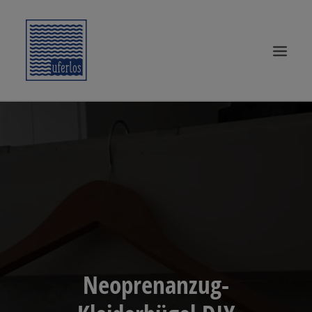
START
SURF KNOW-HOW
SURFTRIPS
UFERLOSE
SURF-WEAR
SEARCH
Neoprenanzug-