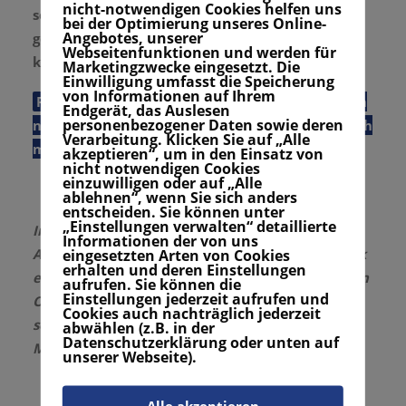
nicht-notwendigen Cookies helfen uns
selbst machen und einen guten Magnet mit
bei der Optimierung unseres Online-
Angebotes, unserer
genügend Gummi isolieren, damit das Auto
Webseitenfunktionen und werden für
keinen Schaden nimmt.
Marketingzwecke eingesetzt. Die
Einwilligung umfasst die Speicherung
von Informationen auf Ihrem
Fazit: Super easy selbst gebastelt und dazu auch
Endgerät, das Auslesen
personenbezogener Daten sowie deren
noch sehr praktisch. Davon kann man schon auch
Verarbeitung. Klicken Sie auf „Alle
mehr als einen haben
akzeptieren“, um in den Einsatz von
nicht notwendigen Cookies
einzuwilligen oder auf „Alle
ablehnen“, wenn Sie sich anders
entscheiden. Sie können unter
„Einstellungen verwalten“ detaillierte
In diesem Beitrag verwenden wir sogenannte
Informationen der von uns
Affiliate-Links. Wenn du über einen Affiliate-Link
eingesetzten Arten von Cookies
erhalten und deren Einstellungen
einkaufst, bekommen wir dafür vom betroffenen
aufrufen. Sie können die
Einstellungen jederzeit aufrufen und
Online-Shop eine Provision. Du shoppst zum
Cookies auch nachträglich jederzeit
selben Preis – für dich entstehen keine
abwählen (z.B. in der
Datenschutzerklärung oder unten auf
Mehrkosten.
unserer Webseite).
Alle akzeptieren