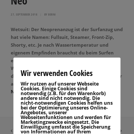
Neo
27. SEPTEMBER 2018
|
BY
BERNI
Wetsuit: Der Neoprenanzug ist der Surfanzug und
hat viele Namen: Fullsuit, Steamer, Front-Zip,
Shorty, etc. Je nach Wassertemperatur und
eigenem Empfinden brauchst du beim Surfen
einen Wetsuit. Der Neo spendet dabei nicht nur
Wärme, sondern ist auch Puffer und Schutz. Je
Wir verwenden Cookies
dicker der Neoprenanzug ist, desto wärmer ist er
Wir nutzen auf unserer Webseite
auch.
Hier findest du heraus, welchen
Cookies. Einige Cookies sind
Neoprenanzug du brauchst.
notwendig (z.B. für den Warenkorb)
andere sind nicht notwendig. Die
nicht-notwendigen Cookies helfen uns
bei der Optimierung unseres Online-
Angebotes, unserer
Webseitenfunktionen und werden für
Marketingzwecke eingesetzt. Die
Einwilligung umfasst die Speicherung
von Informationen auf Ihrem