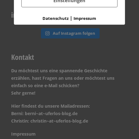
Einstellungen
instagram
|
Datenschutz
Impressum
Auf Instagram folgen
Kontakt
Du möchtest uns eine spannende Geschichte
erzählen, hast Fragen an uns oder möchtest uns
einfach so eine e-Mail schicken?
Sehr gerne!
Hier findest du unsere Mailadressen:
Berni: berni~at~uferlos-blog.de
Christin: christin~at~uferlos-blog.de
Impressum