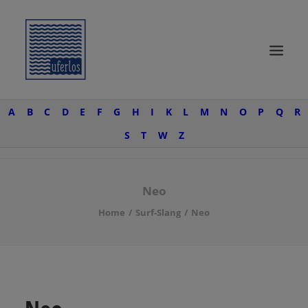
A
B
C
D
E
F
G
H
I
K
L
M
N
O
P
Q
R
START
S
T
W
Z
SURF KNOW-HOW
SURFTRIPS
Neo
UFERLOSE
Home
Surf-Slang
Neo
SURF-WEAR
SEARCH