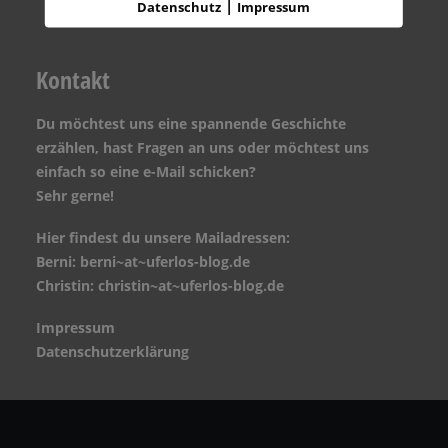
Auf Instagram folgen
|
Datenschutz
Impressum
Kontakt
Du möchtest uns eine spannende Geschichte
erzählen, hast Fragen an uns oder möchtest uns
einfach so eine e-Mail schicken?
Sehr gerne!
Hier findest du unsere Mailadressen:
Berni: berni~at~uferlos-blog.de
Christin: christin~at~uferlos-blog.de
Impressum
Datenschutzerklärung