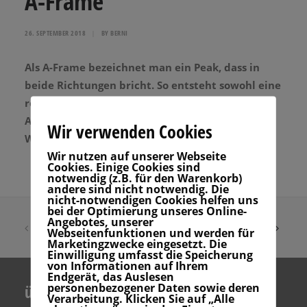
A-Frame
26. SEPTEMBER 2018
|
BY
BERNI
Als A-Frame bezeichnet man ein Peak, dass in
beide Richtungen bricht. So entsteht sowohl eine
rechte sowie eine linke Welle. Du kannst dir das
A im Meer vorstellen. Oft bildet sich ein
Wir verwenden Cookies
Weißwasser-Teppich in A-Form.
Wir nutzen auf unserer Webseite
Cookies. Einige Cookies sind
notwendig (z.B. für den Warenkorb)
andere sind nicht notwendig. Die
nicht-notwendigen Cookies helfen uns
bei der Optimierung unseres Online-
Angebotes, unserer
Webseitenfunktionen und werden für
Marketingzwecke eingesetzt. Die
Einwilligung umfasst die Speicherung
von Informationen auf Ihrem
Endgerät, das Auslesen
personenbezogener Daten sowie deren
über uns
Verarbeitung. Klicken Sie auf „Alle