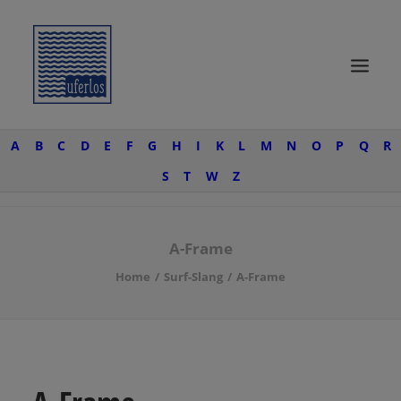
A
B
C
D
E
F
G
H
I
K
L
M
N
O
P
Q
R
START
S
T
W
Z
SURF KNOW-HOW
SURFTRIPS
A-Frame
UFERLOSE
Home
Surf-Slang
A-Frame
SURF-WEAR
SEARCH