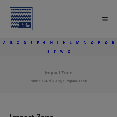
A
B
C
D
E
F
G
H
I
K
L
M
N
O
P
Q
R
START
S
T
W
Z
SURF KNOW-HOW
SURFTRIPS
Impact Zone
UFERLOSE
Home
Surf-Slang
Impact Zone
SURF-WEAR
SEARCH