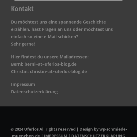
Kontakt
Du möchtest uns eine spannende Geschichte
erzählen, hast Fragen an uns oder möchtest uns
einfach so eine e-Mail schicken?
Sehr gerne!
Hier findest du unsere Mailadressen:
Berni: berni~at~uferlos-blog.de
Christin: christin~at~uferlos-blog.de
Impressum
Datenschutzerklärung
© 2024 Uferlos All rights reserved | Design by
wp-schmiede-
muenchen.de
|
IMPRESSUM
|
DATENSCHUTZERKLÄRUNG