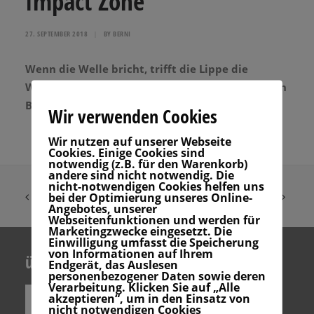
Impact Zone
27. SEPTEMBER 2018
|
BY
BERNI
Wenn die Welle bricht, trifft die Lippe die
Wasseroberfläche in der Impact Zone. Wenn dein
Brett hier liegt, kann es brechen.
Wir verwenden Cookies
Wir nutzen auf unserer Webseite
Cookies. Einige Cookies sind
notwendig (z.B. für den Warenkorb)
andere sind nicht notwendig. Die
nicht-notwendigen Cookies helfen uns
bei der Optimierung unseres Online-
Angebotes, unserer
Webseitenfunktionen und werden für
Marketingzwecke eingesetzt. Die
Einwilligung umfasst die Speicherung
von Informationen auf Ihrem
über uns
Endgerät, das Auslesen
personenbezogener Daten sowie deren
Verarbeitung. Klicken Sie auf „Alle
akzeptieren“, um in den Einsatz von
nicht notwendigen Cookies