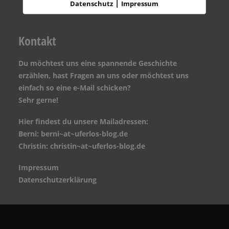
Auf Instagram folgen
|
Datenschutz
Impressum
Kontakt
Du möchtest uns eine spannende Geschichte
erzählen, hast Fragen an uns oder möchtest uns
einfach so eine e-Mail schicken?
Sehr gerne!
Hier findest du unsere Mailadressen:
Berni: berni~at~uferlos-blog.de
Christin: christin~at~uferlos-blog.de
Impressum
Datenschutzerklärung