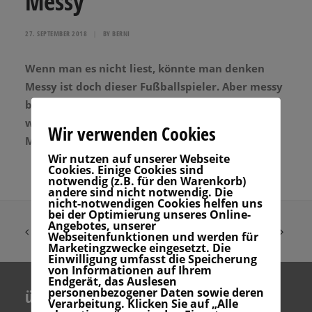
Messy
27. SEPTEMBER 2018
|
BY
BERNI
Wenn man es nicht liest, könnte man denken
Messy ist doch dieser Fußballspieler. Aber messy
bedeutet, dass das Meer unruhig ist. Meist ist es
windig und die Wellen sind durcheinander.
Wir verwenden Cookies
Messy ist das Gegenteil von clean bzw. glassy.
Wir nutzen auf unserer Webseite
Cookies. Einige Cookies sind
notwendig (z.B. für den Warenkorb)
andere sind nicht notwendig. Die
nicht-notwendigen Cookies helfen uns
bei der Optimierung unseres Online-
Angebotes, unserer
Webseitenfunktionen und werden für
Marketingzwecke eingesetzt. Die
Einwilligung umfasst die Speicherung
von Informationen auf Ihrem
Endgerät, das Auslesen
personenbezogener Daten sowie deren
über uns
Verarbeitung. Klicken Sie auf „Alle