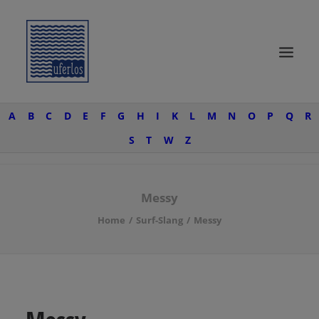
A
B
C
D
E
F
G
H
I
K
L
M
N
O
P
Q
R
START
S
T
W
Z
SURF KNOW-HOW
SURFTRIPS
Messy
UFERLOSE
Home
Surf-Slang
Messy
SURF-WEAR
SEARCH