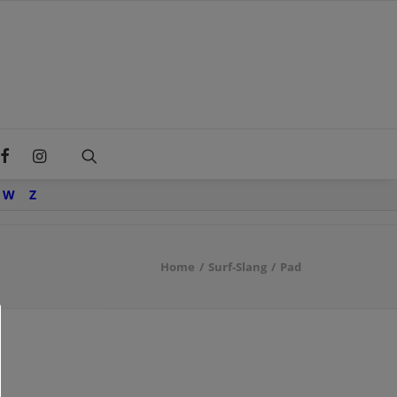
W
Z
Home
Surf-Slang
Pad