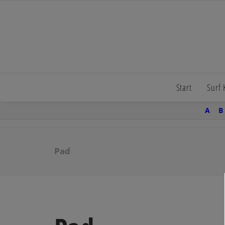
Start
Surf
A
B
Pad