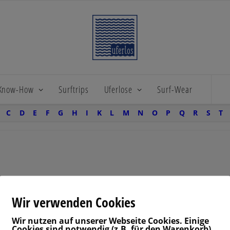
 Know-How
Surftrips
Uferlose
Surf-Wear
C
D
E
F
G
H
I
K
L
M
N
O
P
Q
R
S
T
Wir verwenden Cookies
Wir nutzen auf unserer Webseite Cookies. Einige
Cookies sind notwendig (z.B. für den Warenkorb)