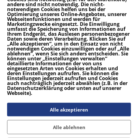
andere sind nicht notwendig. Die nicht-
notwendigen Cookies helfen uns bei der
Optimierung unseres Online-Angebotes, unserer
Webseitenfunktionen und werden für
Marketingzwecke eingesetzt. Die Einwilligung
umfasst die Speicherung von Informationen auf
Ihrem Endgerät, das Auslesen personenbezogener
w. ist eine Schaumstoffmatte, die am Tail des Surfbords ang
Daten sowie deren Verarbeitung. Klicken Sie auf
„Alle akzeptieren“, um in den Einsatz von nicht
tra Erhöhung auf dem Surf-Pad. Das Kicktail nutzt du für 
notwendigen Cookies einzuwilligen oder auf „Alle
ablehnen“, wenn Sie sich anders entscheiden. Sie
können unter „Einstellungen verwalten“
detaillierte Informationen der von uns
eingesetzten Arten von Cookies erhalten und
deren Einstellungen aufrufen. Sie können die
Einstellungen jederzeit aufrufen und Cookies
auch nachträglich jederzeit abwählen (z.B. in der
Datenschutzerklärung oder unten auf unserer
Webseite).
Alle akzeptieren
instagram
Alle ablehnen