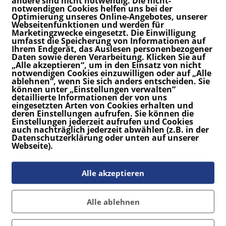
andere sind nicht notwendig. Die nicht-
notwendigen Cookies helfen uns bei der
Optimierung unseres Online-Angebotes, unserer
Webseitenfunktionen und werden für
Marketingzwecke eingesetzt. Die Einwilligung
umfasst die Speicherung von Informationen auf
Ihrem Endgerät, das Auslesen personenbezogener
Daten sowie deren Verarbeitung. Klicken Sie auf
 erste Schritt in die neue Welt. Wenn die Welle gebrochen
„Alle akzeptieren“, um in den Einsatz von nicht
r kann man sich aber auch später noch zu Nutzen machen.
notwendigen Cookies einzuwilligen oder auf „Alle
ablehnen“, wenn Sie sich anders entscheiden. Sie
können unter „Einstellungen verwalten“
detaillierte Informationen der von uns
eingesetzten Arten von Cookies erhalten und
deren Einstellungen aufrufen. Sie können die
Einstellungen jederzeit aufrufen und Cookies
auch nachträglich jederzeit abwählen (z.B. in der
Datenschutzerklärung oder unten auf unserer
Webseite).
Alle akzeptieren
instagram
Alle ablehnen
Auf Instagram folgen