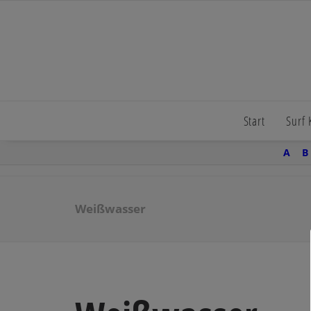
Start
Surf
A
B
Weißwasser