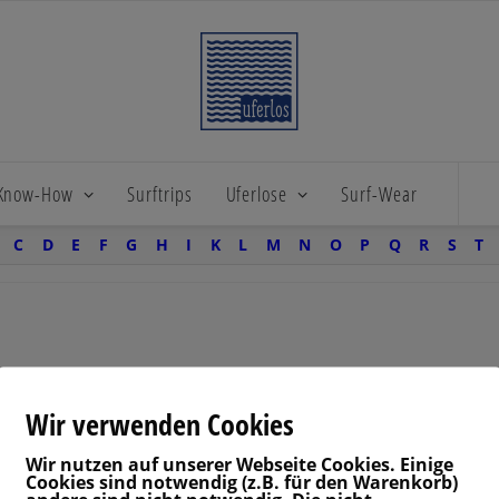
 Know-How
Surftrips
Uferlose
Surf-Wear
C
D
E
F
G
H
I
K
L
M
N
O
P
Q
R
S
T
Wir verwenden Cookies
Wir nutzen auf unserer Webseite Cookies. Einige
Cookies sind notwendig (z.B. für den Warenkorb)