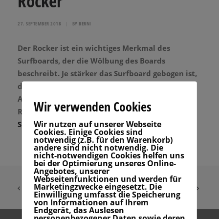
Rocker
27. SEPTEMBER 2018
|
BY
BERNI
Der Rocker ist ein wichtiges Merkmal des
Surfboards, der die Wölbung des Boards
beschreibt. Je stärker das Surfboard gebogen ist,
desto eher ist es für große Wellen gedacht und
Anfänger brauchen eher Boards mit wenig
Wir verwenden Cookies
Rocker.
Mehr zum Rocker findest du unter
Wir nutzen auf unserer Webseite
Surfboard-Shapes
Cookies. Einige Cookies sind
notwendig (z.B. für den Warenkorb)
andere sind nicht notwendig. Die
nicht-notwendigen Cookies helfen uns
bei der Optimierung unseres Online-
Angebotes, unserer
Webseitenfunktionen und werden für
Marketingzwecke eingesetzt. Die
Einwilligung umfasst die Speicherung
von Informationen auf Ihrem
Endgerät, das Auslesen
personenbezogener Daten sowie deren