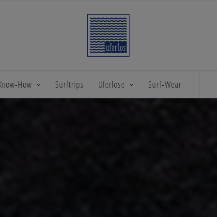
 Know-How
Surftrips
Uferlose
Surf-Wear